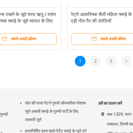
न्स टखने के जूते शरद ऋतु / वसंत
रेट्रो आकस्मिक शैली महिला चमड़े के
िक चमड़े के जूते व्यापार के लिए
एड़ी गोल पैर की उंगलियों
सबसे अच्छी कीमत
सबसे अच्छी कीमत
1
2
3
>
सांप की त्वचा पैटर्न पुरुषों औपचारिक पोशाक
हमें का पालन करें
जूते असली चमड़े के पुरुषों पार्टी के लिए
पुरुषों
कक्ष 1309, भवन 1
लक्जरी जूते
स्क्वायर, लिंग्शी श
हस्तनिर्मित पुरुष काले पेटेंट चमड़े के जूते वर्ग