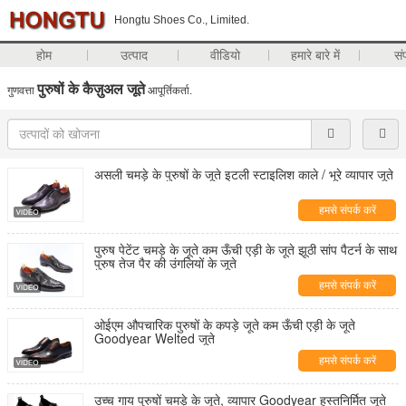
Hongtu Shoes Co., Limited.
होम
उत्पाद
वीडियो
हमारे बारे में
सं
पुरुषों के कैज़ुअल जूते
गुणवत्ता
आपूर्तिकर्ता.
असली चमड़े के पुरुषों के जूते इटली स्टाइलिश काले / भूरे व्यापार जूते
हमसे संपर्क करें
पुरुष पेटेंट चमड़े के जूते कम ऊँची एड़ी के जूते झूठी सांप पैटर्न के साथ
पुरुष तेज पैर की उंगलियों के जूते
हमसे संपर्क करें
ओईएम औपचारिक पुरुषों के कपड़े जूते कम ऊँची एड़ी के जूते
Goodyear Welted जूते
हमसे संपर्क करें
उच्च गाय पुरुषों चमड़े के जूते, व्यापार Goodyear हस्तनिर्मित जूते