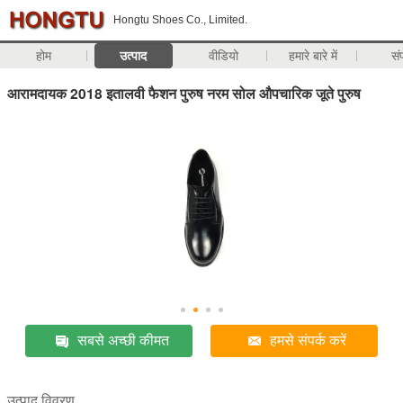
Hongtu Shoes Co., Limited.
होम
उत्पाद
वीडियो
हमारे बारे में
सं
आरामदायक 2018 इतालवी फैशन पुरुष नरम सोल औपचारिक जूते पुरुष
सबसे अच्छी कीमत
हमसे संपर्क करें
उत्पाद विवरण