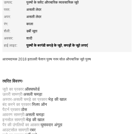
उत्पाद:
पुरुषों के फ़्लैट औपचारिक व्यावसायिक जूते
परत:
असली लेदर
अपर:
असली लेदर
रंग:
काला
शैली:
डर्बी जूता
अवसर:
शादी
पुरुषों के बरगंडी कपड़े के जूते
कपड़ों के जूते लगाएं
हाई लाइट:
,
आरामदायक 2018 इतालवी फैशन पुरुष नरम सोल औपचारिक जूते पुरुष
त्वरित विवरणः
जूते का प्रकार:
ऑक्सफोर्ड
ऊपरी सामग्रीः
असली चमड़ा
अस्तर-असली चमड़े का प्रकारः
भेड़ की खाल
बंद करने का प्रकारः
स्लिप ऑन
पैटर्न प्रकारः
ठोस
आवरण सामग्रीः
असली चमड़ा
इनसोल सामग्रीः
भेड़ की खाल
पैर की उंगलियों का आकारः
घुमावदार अंगूठा
आउटसोल सामग्रीः
रबर