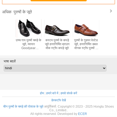
पुरुषों के जूते
अधिक
िक पुरुषों
उच्च गाय पुरुषों चमड़े के
कस्टम पुरुषों के कपड़े
पुरुषों के गुडयर वेल्टेड
असली चमड़े के 
ूते कम ऊँची
जूते, व्यापार
जूते हस्तनिर्मित ब्राउन
जूते, हस्तनिर्मित डबल
जूते इटली 
े जूते
Goodyear
मोंक स्ट्रैप कपड़े जूते
मोनक स्ट्रैप पुरुषों के
काले / भूरे व्
r Welted
हस्तनिर्मित जूते
जूते
ते
भाषा बदलें
होम
|
हमारे बारे में
|
हमसे संपर्क करें
डेस्कटॉप देखें
चीन पुरुषों के चमड़े की पोशाक के जूते
आपूर्तिकर्ता. Copyright © 2023 - 2025 Hongtu Shoes
Co., Limited..
All rights reserved. Developed by
ECER