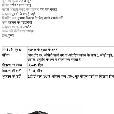
जूते का प्रकार:
डर्बी जूते
मौसम:
वसंत / शरद ऋतु
ऊपरी असली चमड़े का प्रकारः
गाय का चमड़ा
आइटम:
पुरुषों के कपड़े जूते
शिपमेंट सेवा:
कृपया विवरण के लिए हमसे संपर्क करें
कार्यः
पहनने के प्रतिरोधी
आइटम का प्रकारः
फ्लैट
चमड़े की शैली:
नरम चमड़ा
लिंग:
पुरुष
लोगो और ब्रांडः
ग्राहक के ब्रांड के तहत
पैकिंगः
आम तौर पर, ओपीपी पॉली बैग या आंतरिक बॉक्स के साथ 1 जोड़ी जूते,
आपके अनुरोध के रूप में बॉक्स बना सकते हैं।
वितरण का समय
35-45 दिन
वितरण की शर्तें
निंगबो, चीन
भुगतान की शर्तें
1टी/टी द्वारा 30% अग्रिम जमा 70% मूल बी/एल कॉपी के खिलाफ शिपमे