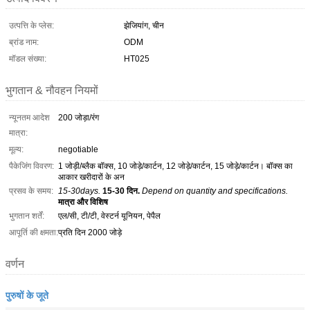
उत्पत्ति के प्लेस:
झेजियांग, चीन
ब्रांड नाम:
ODM
मॉडल संख्या:
HT025
भुगतान & नौवहन नियमों
न्यूनतम आदेश
200 जोड़ा/रंग
मात्रा:
मूल्य:
negotiable
पैकेजिंग विवरण:
1 जोड़ी/ब्लैक बॉक्स, 10 जोड़े/कार्टन, 12 जोड़े/कार्टन, 15 जोड़े/कार्टन। बॉक्स का
आकार खरीदारों के अन
प्रसव के समय:
15-30days.
15-30 दिन.
Depend on quantity and specifications.
मात्रा और विशिष
भुगतान शर्तें:
एल/सी, टी/टी, वेस्टर्न यूनियन, पेपैल
आपूर्ति की क्षमता:
प्रति दिन 2000 जोड़े
वर्णन
पुरुषों के जूते