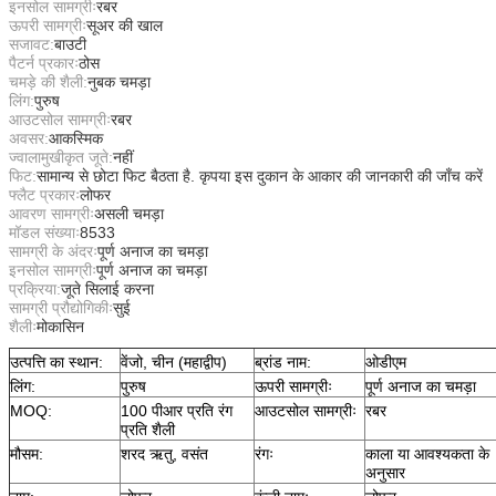
इनसोल सामग्रीः
रबर
ऊपरी सामग्रीः
सूअर की खाल
सजावट:
बाउटी
पैटर्न प्रकारः
ठोस
चमड़े की शैली:
नुबक चमड़ा
लिंग:
पुरुष
आउटसोल सामग्रीः
रबर
अवसर:
आकस्मिक
ज्वालामुखीकृत जूते:
नहीं
फिट:
सामान्य से छोटा फिट बैठता है. कृपया इस दुकान के आकार की जानकारी की जाँच करें
फ्लैट प्रकारः
लोफर
आवरण सामग्रीः
असली चमड़ा
मॉडल संख्याः
8533
सामग्री के अंदरः
पूर्ण अनाज का चमड़ा
इनसोल सामग्रीः
पूर्ण अनाज का चमड़ा
प्रक्रिया:
जूते सिलाई करना
सामग्री प्रौद्योगिकीः
सुई
शैलीः
मोकासिन
उत्पत्ति का स्थान:
वेंजो, चीन (महाद्वीप)
ब्रांड नाम:
ओडीएम
लिंग:
पुरुष
ऊपरी सामग्रीः
पूर्ण अनाज का चमड़ा
MOQ:
100 पीआर प्रति रंग
आउटसोल सामग्रीः
रबर
प्रति शैली
मौसम:
शरद ऋतु, वसंत
रंगः
काला या आवश्यकता के
अनुसार