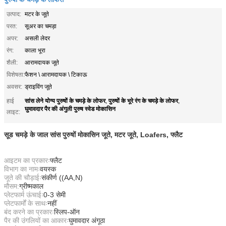
उत्पाद:
मटर के जूते
परत:
सूअर का चमड़ा
अपर:
असली लेदर
रंग:
काला भूरा
शैली:
आरामदायक जूते
विशेषता:
फैशन \ आरामदायक \ टिकाऊ
अवसर:
ड्राइविंग जूते
सांस लेने योग्य पुरुषों के चमड़े के लोफर
पुरुषों के भूरे रंग के चमड़े के लोफर
हाई
,
,
घुमावदार पैर की अंगुली पुरुष स्वेड मोकासिन
लाइट:
सूड चमड़े के जाल सांस पुरुषों मोकासिन जूते, मटर जूते, Loafers, फ्लैट
आइटम का प्रकारः
फ्लैट
विभाग का नामः
वयस्क
जूते की चौड़ाईः
संकीर्ण ((AA,N)
मौसम:
ग्रीष्मकाल
प्लेटफार्म ऊंचाईः
0-3 सेमी
प्लेटफार्मों के साथः
नहीं
बंद करने का प्रकारः
स्लिप-ऑन
पैर की उंगलियों का आकारः
घुमावदार अंगूठा