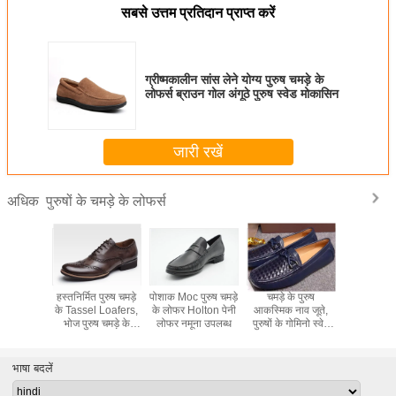
सबसे उत्तम प्रतिदान प्राप्त करें
ग्रीष्मकालीन सांस लेने योग्य पुरुष चमड़े के
लोफर्स ब्राउन गोल अंगूठे पुरुष स्वेड मोकासिन
जारी रखें
पुरुषों के चमड़े के लोफर्स
अधिक
चमड़े के पुरुष
क्लासिक मेन्स लेदर
वसंत / शरद ऋतु
घुमावदार अंगूठे पुरुष
हस
आकस्मिक नाव जूते,
लोफर सिलाई
ब्राउन मेन्स बुना हुआ
चमड़े के लोफर खोपड़ी
के
पुरुषों के गोमिनो स्वेड
हस्तनिर्मित चमड़े की
चमड़ा पार्टी के लिए जूते
शैली ऑक्सफोर्ड स्लिप
मोकासिन लोफर
पोशाक के जूते भोज के
पर स्लिप
ऑन फ्लैट पार्टी के लिए
लिए
जूते
भाषा बदलें