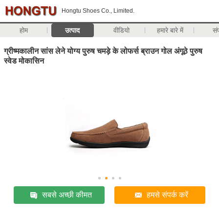
Hongtu Shoes Co., Limited.
होम
उत्पाद
वीडियो
हमारे बारे में
सं
ग्रीष्मकालीन सांस लेने योग्य पुरुष चमड़े के लोफर्स ब्राउन गोल अंगूठे पुरुष
स्वेड मोकासिन
सबसे अच्छी कीमत
हमसे संपर्क करें