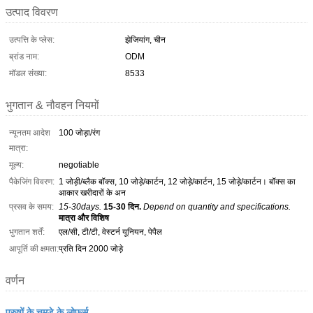
उत्पाद विवरण
उत्पत्ति के प्लेस:
झेजियांग, चीन
ब्रांड नाम:
ODM
मॉडल संख्या:
8533
भुगतान & नौवहन नियमों
न्यूनतम आदेश
100 जोड़ा/रंग
मात्रा:
मूल्य:
negotiable
पैकेजिंग विवरण:
1 जोड़ी/ब्लैक बॉक्स, 10 जोड़े/कार्टन, 12 जोड़े/कार्टन, 15 जोड़े/कार्टन। बॉक्स का
आकार खरीदारों के अन
प्रसव के समय:
15-30days.
15-30 दिन.
Depend on quantity and specifications.
मात्रा और विशिष
भुगतान शर्तें:
एल/सी, टी/टी, वेस्टर्न यूनियन, पेपैल
आपूर्ति की क्षमता:
प्रति दिन 2000 जोड़े
वर्णन
पुरुषों के चमड़े के लोफर्स