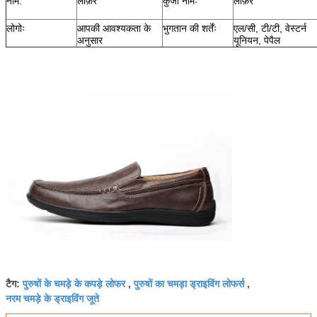
नाम:
लोफ़र
कुंजी नामः
लोफ़र
लोगोः
आपकी आवश्यकता के
भुगतान की शर्तेंः
एल/सी, टी/टी, वेस्टर्न
अनुसार
यूनियन, पेपैल
पुरुषों के चमड़े के कपड़े लोफर
पुरुषों का चमड़ा ड्राइविंग लोफर्स
टैग:
,
,
नरम चमड़े के ड्राइविंग जूते