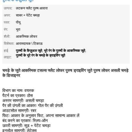
उत्पाद:
लटकन फ्लैट पुरुष आवारा
अपर:
साबर + पेटेंट चमड़ा
परत:
पीयू
रंग:
भूरा
शैली:
आकस्मिक लोफर
विशेषता:
आरामदायक \ टिकाऊ
पुरुषों के कैज़ुअल जूते
भूरे रंग के पुरुषों के आकस्मिक जूते
हाई
,
,
पुरुषों के भूरे रंग के चमड़े के ड्राइविंग जूते
लाइट:
चमड़े के जूते आकस्मिक टसल्स फ्लैट लोफर पुरुष ड्राइविंग जूते पुरुष लोफर असली चमड़े
के डिजाइनर
विभाग का नामः वयस्क
पैटर्न का प्रकारः ठोस
अस्तर सामग्रीः असली चमड़ा
पैर की उंगली का आकारः गोल पैर की उंगली
आउटसोल सामग्रीः रबर
फिटः आकार के अनुसार फिट, अपना सामान्य आकार लें
बंद करने का प्रकारः स्लिप-ऑन
ऊपरी सामग्रीः सूड + पेटेंट चमड़ा
इनसोल सामग्रीः लेटेक्स