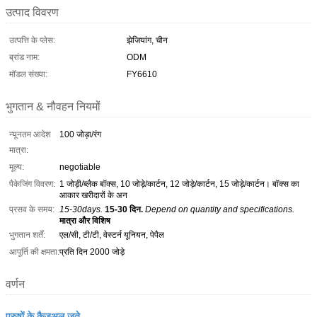
उत्पाद विवरण
उत्पत्ति के प्लेस:
झेजियांग, चीन
ब्रांड नाम:
ODM
मॉडल संख्या:
FY6610
भुगतान & नौवहन नियमों
न्यूनतम आदेश
100 जोड़ा/रंग
मात्रा:
मूल्य:
negotiable
पैकेजिंग विवरण:
1 जोड़ी/ब्लैक बॉक्स, 10 जोड़े/कार्टन, 12 जोड़े/कार्टन, 15 जोड़े/कार्टन। बॉक्स का
आकार खरीदारों के अन
प्रसव के समय:
15-30days.
15-30 दिन.
Depend on quantity and specifications.
मात्रा और विशिष
भुगतान शर्तें:
एल/सी, टी/टी, वेस्टर्न यूनियन, पेपैल
आपूर्ति की क्षमता:
प्रति दिन 2000 जोड़े
वर्णन
पुरुषों के कैज़ुअल जूते