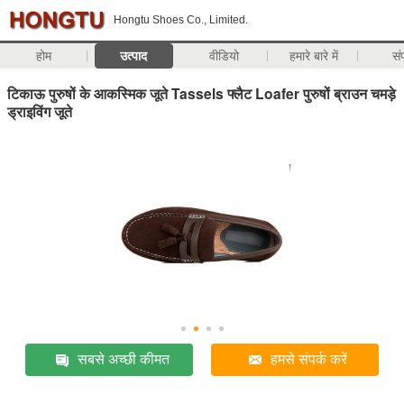
Hongtu Shoes Co., Limited.
होम
उत्पाद
वीडियो
हमारे बारे में
सं
टिकाऊ पुरुषों के आकस्मिक जूते Tassels फ्लैट Loafer पुरुषों ब्राउन चमड़े
ड्राइविंग जूते
सबसे अच्छी कीमत
हमसे संपर्क करें