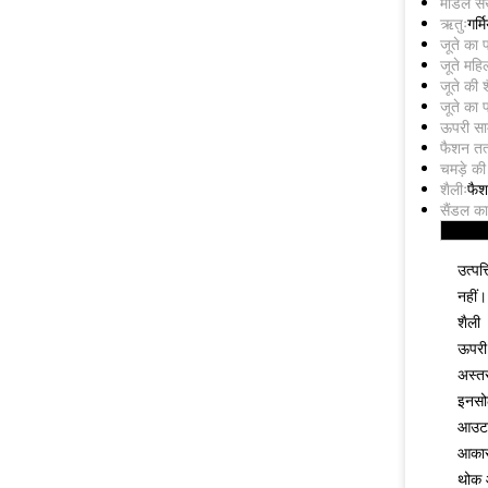
मॉडल संख
ऋतुः
गर्म
जूते का 
जूते महि
जूते की 
जूते का 
ऊपरी साम
फैशन तत्
चमड़े की
शैलीः
फै
सैंडल का
उत्पत्
नहीं।
शैली
ऊपरी
अस्त
इनस
आउट
आका
थोक