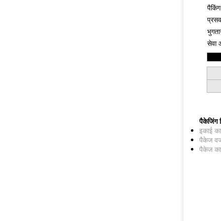
पैकिंग
प्रस
भुगत
सेवा आ
पैकेजिंग
इकाई का
पैकेज व
पैकेज क