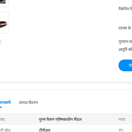
पैकेजिंग 
प्रसव के
भुगतान शर्त
आपूर्ति की
स
जानकारी
उत्पाद विवरण
पाद:
पुरुष फैशन ग्रीष्मकालीन सैंडल
परत:
हरी सोल:
टीपीआर
रंग: