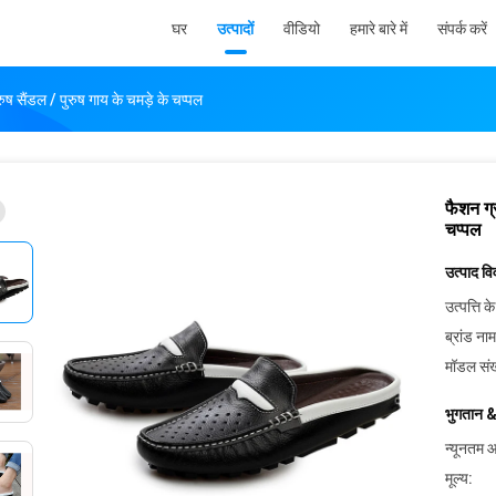
घर
उत्पादों
वीडियो
हमारे बारे में
संपर्क करें
ुष सैंडल / पुरुष गाय के चमड़े के चप्पल
फैशन ग्
चप्पल
उत्पाद व
उत्पत्ति के
ब्रांड नाम
मॉडल संख
भुगतान &
न्यूनतम आ
मूल्य: