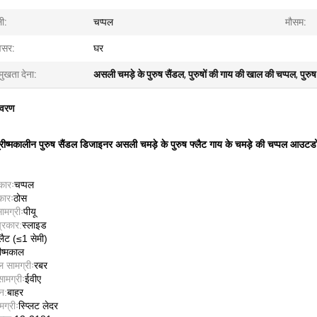
ी:
चप्पल
मौसम:
सर:
घर
मुखता देना:
असली चमड़े के पुरुष सैंडल
,
पुरुषों की गाय की खाल की चप्पल
,
पुरु
िवरण
रीष्मकालीन पुरुष सैंडल डिजाइनर असली चमड़े के पुरुष फ्लैट गाय के चमड़े की चप्पल आउ
कारः
चप्पल
रकारः
ठोस
मग्रीः
पीयू
प्रकार:
स्लाइड
्लैट (≤1 सेमी)
रीष्मकाल
सामग्रीः
रबर
ामग्रीः
ईवीए
ान:
बाहर
ग्रीः
स्प्लिट लेदर