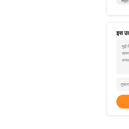
समुद्
इस उत्
मुझे 
सामग
धन्यव