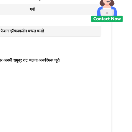
गर्मी
ष फैशन ग्रीष्मकालीन चप्पल चमड़े
टडोर आदमी समुद्र तट चलना आकस्मिक जूते