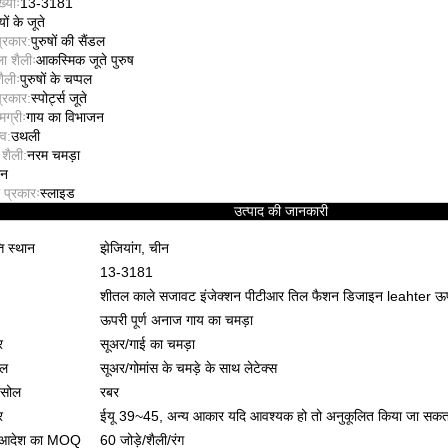
्याः
13-3181
ियों के जूते
प्रकार:
पुरुषों की सैंडल
ला शैलीः
आकस्मिक जूते पुरुष
शैलीः
पुरुषों के चप्पल
प्रकार:
स्पोर्ट्स जूते
ग्रीः
गाय का विभाजन
व:
उथली
 शैली:
नरम चमड़ा
शन
 प्रकारः
स्लाइड
उत्पाद की जानकारी
ति स्थान
झेजियांग, चीन
13-3181
शीतल काले सजावट इंजेक्शन पीटीआर तिल फैशन डिजाइन leahter ऊपरी
ऊपरी पूर्ण अनाज गाय का चमड़ा
र
सूअर/गाई का चमड़ा
ोल
सूअर/गोमांस के चमड़े के साथ लेटेक्स
सोल
रबर
र
ईयू 39~45, अन्य आकार यदि आवश्यक हो तो अनुकूलित किया जा सकता
 आदेश का MOQ
60 जोड़े/शैली/रंग