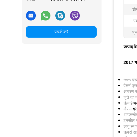
शैल
अव
संपर्क करें
प्र
उत्पाद व
2017 ग्
tem प्र
पैटर्न प्
आवरण सा
जूते का 
ऊँचाईः
फ
मौसम:
ग्
आउटसोल 
इनसोल स
लागू स्थ
ऊपरी साम